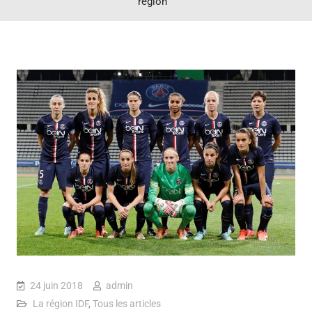
région
24 juin 2018
admin
La région IDF
,
Tous les articles