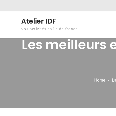
Skip to content
Atelier IDF
Vos activités en île-de-france
Les meilleurs 
Home
La